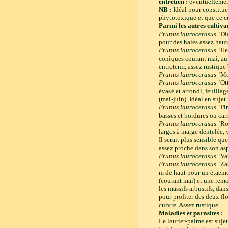
entretien :
éventuellement
NB :
Idéal pour constitu
phytotoxique et que ce cu
Parmi les autres cultivar
Prunus laurocerasus
'Di
pour des haies assez haute
Prunus laurocerasus
'He
coniques courant mai, au 
entretenir, assez rustique
Prunus laurocerasus
'Mo
Prunus laurocerasus
'Ot
évasé et arrondi, feuillag
(mai-juin). Idéal en sujet
Prunus laurocerasus
'Pi
basses et bordures ou car
Prunus laurocerasus
'Ro
larges à marge dentelée, 
Il serait plus sensible qu
assez proche dans son aspe
Prunus laurocerasus
'Va
Prunus laurocerasus
'Za
m de haut pour un étaeme
(courant mai) et une remo
les massifs arbustifs, dan
pour profiter des deux flo
cuivre. Assez rustique.
Maladies et parasites :
Le laurier-palme est sujet