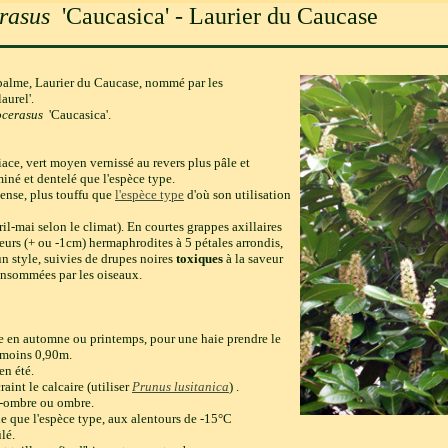
erasus
'Caucasica' - Laurier du Caucase
palme, Laurier du Caucase, nommé par les
aurel'.
ocerasus
'Caucasica'.
riace, vert moyen vernissé au revers plus pâle et
miné et dentelé que l'espèce type.
dense, plus touffu que
l'espèce type
d'où son utilisation
il-mai selon le climat). En courtes grappes axillaires
leurs (+ ou -1cm) hermaphrodites à 5 pétales arrondis,
n style, suivies de drupes noires
toxiques
à la saveur
consommées par les oiseaux.
e en automne ou printemps, pour une haie prendre le
u moins 0,90m.
en été.
craint le calcaire (utiliser
Prunus lusitanica
) .
i-ombre ou ombre.
ue que l'espèce type, aux alentours de -15°C
lé.