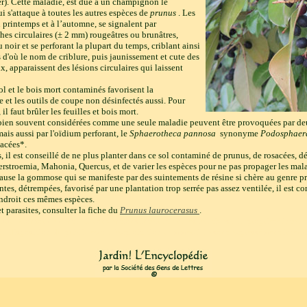
her). Cette maladie, est due à un champignon le
i s'attaque à toutes les autres espèces de
prunus
. Les
 printemps et à l’automne, se signalent par
ches circulaires (± 2 mm) rougeâtres ou brunâtres,
noir et se perforant la plupart du temps, criblant ainsi
us d'où le nom de criblure, puis jaunissement et cute des
ux, apparaissent des lésions circulaires qui laissent
ol et le bois mort contaminés favorisent la
 et les outils de coupe non désinfectés aussi. Pour
il faut brûler les feuilles et bois mort.
r, bien souvent considérées comme une seule maladie peuvent être provoquées par de
mais aussi par l'oïdium perforant, le
Sphaerotheca pannosa
synonyme
Podosphaer
sacées*.
s, il est conseillé de ne plus planter dans ce sol contaminé de prunus, de rosacées, dé
stroemia, Mahonia, Quercus, et de varier les espèces pour ne pas propager les mala
 cause la gommose qui se manifeste par des suintements de résine si chère au genre p
tes, détrempées, favorisé par une plantation trop serrée pas assez ventilée, il est co
endroit ces mêmes espèces.
t parasites, consulter la fiche du
Prunus laurocerasus
.
0 - Conformément aux conventions internationales relatives à la propriété intellec
la disposition du public et/ou l'exploitation commerciale sont expressément interdi