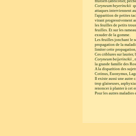
fruitiers (abricotier, pêc
Coryneum beyerinckii
qu
attaques interviennent au
l'apparition de petites ta
virant progressivement au 
les feuilles de petits tro
feuilles. Et sur les ramea
exsuder de la gomme.
Les feuilles jonchant le s
propagation de la maladie
limiter cette propagation, 
Ces criblures sur laurie
Coryneum beijerinckii
, 
la grande famille des Ro
A la disparition des sujet
Cotinus, Euonymus, Lager
Il existe aussi une autre
trop glaiseuses, asphyxian
renoncer à planter à cet 
Pour les autres maladies e
natacha mauric©15.05.200
électronique avec mise à 