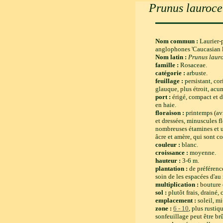
Prunus lauroc
Nom commun :
Laurier-
anglophones 'Caucasian l
Nom latin :
Prunus laur
famille :
Rosaceae.
catégorie :
arbuste.
feuillage :
persistant, co
glauque, plus étroit, acu
port :
érigé, compact et 
en haie.
floraison :
printemps (avr
et dressées, minuscules f
nombreuses étamines et u
âcre et amère, qui sont 
couleur :
blanc.
croissance :
moyenne.
hauteur :
3-6 m.
plantation :
de préférenc
soin de les espacées d'a
multiplication :
bouture 
sol :
plutôt frais, drainé, 
emplacement :
soleil, m
zone :
6 - 10
, plus rustiq
sonfeuillage peut être brû