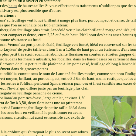
 taille en fin d'hiver et en septembre.
er des
haies
de hautes tailles.Si vous effectuer des traitements n'oublier pas que des 
ltivar y est plus sensible que d'autres.
s citons :
ana' au feuillage vert foncé brillant à marge plus lisse, port compact et dense, de tail
s que l'on ne souhaite pas trop entretenir.
rbergii' au feuillage plus étroit, lancéolé vert plus clair brillant à marge ondulée, trè
port compact et dense, entre 2,25 et 3m de haut. Idéal pour des haies assez hautes q
 bonne résistance au froid.
unt Vernon' au port prostré, étalé, feuillage vert foncé, idéal en couvre-sol sur les ta
to Luyken' de petite taille environ 1 m à 1.50m de haut pour un étalement d'enviro
e plus petit très étroit acuminé, abondante floraison en courtes et étroites grappes d
 isolé, dans les massifs arbustifs, les rocailles, dans les haies basses ou carrément da
ri' arbuste de plus petite taille plafonne à 1m port évasé, feuillage oblong à lancéol
rément dans de grosses potées.
tundifolia' connut sous le nom de Laurier à feuilles rondes, comme son nom l'indiqu
vert moyen, brillant, au port compact, entre 3 à 6m de haut, moins rustique que les a
e les autres à l'oïdium perforant
Sphaerotheca pannosa
et il est sensible aux excès d
ct 'Novita' qui diffère juste par un feuillage plus clair.
riegata' au feuillage panaché de crème.
beliana' au port très évasé, large et plat, environ 1,50
nt de 3m à 3,50, deux floraisons une au printemps
ntée à l'automne,feuillage de petite taille. Idéal dans
s les sous-bois en veillant à le positionner en avant
raisons, attention lui aussi est sensible aux excès de
 à la criblure qui s'attaquait le plus souvent aux arbres